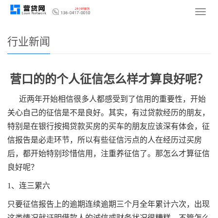
您的位置：
网站首页
>
新闻资讯
>
行业新闻
导
航
菜
行业新闻
单
营口的的个人征信怎么样才算良好呢？
近两年开始相信很多人都感受到了信用的重要性，开始
关心自己的征信是不是良好。其实，有过贷款经历的朋友，
特别是在银行按揭贷款买房的买车的朋友应该深有体会，征
信报告是必走环节，所以有些征信污点的人在经历过买房
后，都开始特别珍惜信用，注重养征信了。那怎么才算征信
良好呢？
1、连三累六
只要征信报告上的逾期连续逾期三个月全年累计六次，出现
这类情况就证明借款人的诚信或财务状况很糟糕，不管怎么