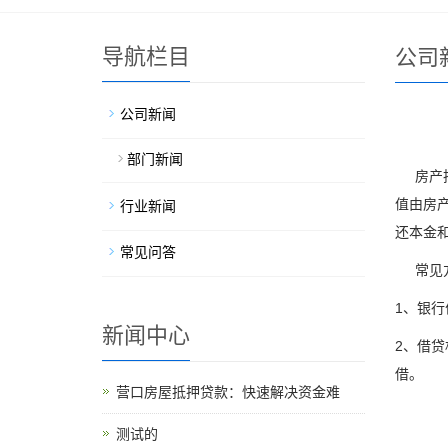
导航栏目
公司
公司新闻
部门新闻
房产抵
值由房
行业新闻
还本金
常见问答
常见方
1、银
新闻中心
2、借
借。
营口房屋抵押贷款：快速解决资金难
测试的