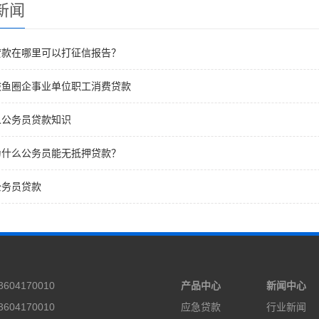
新闻
贷款在哪里可以打征信报告？
鲅鱼圈企事业单位职工消费贷款
人公务员贷款知识
为什么公务员能无抵押贷款？
公务员贷款
604170010
产品中心
新闻中心
604170010
应急贷款
行业新闻