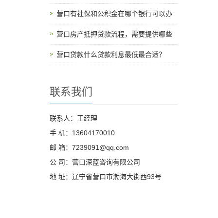
营口有社保和公积金在哪个银行可以办
营口房产抵押贷款流程，需要提供哪些
营口贷款什么贷款利息最低最合适？
联系我们
联系人：王经理
手 机：13604170010
邮 箱：7239091@qq.com
公 司：营口深蓝咨询有限公司
地 址：辽宁省营口市渤海大街西93号